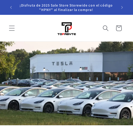
Saltar al
¡Disfruta de 2025 Sale Store Storewide con el código
contenido
"HPNY" al finalizar la compra!
Carro