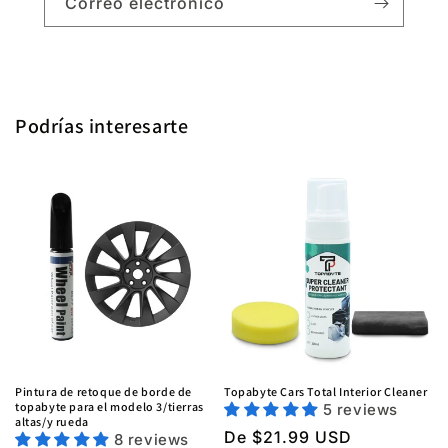
Correo electrónico
Podrías interesarte
Pintura de retoque de borde de
Topabyte Cars Total Interior Cleaner
topabyte para el modelo 3/tierras
5 reviews
altas/y rueda
Precio
De $21.99 USD
8 reviews