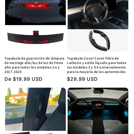
Topabyte de guarnición de lámpara
Topabyte Cover Cover Fibra de
de montaje alto/luz de luz de freno
carbono y estilo líquido para todos
alto para todos los modelos 3 e y
los modelos 3 y S X universalmente
2017-2025
para la mayoría de los automóviles
Precio
De $19.99 USD
Precio
$29.99 USD
regular
regular