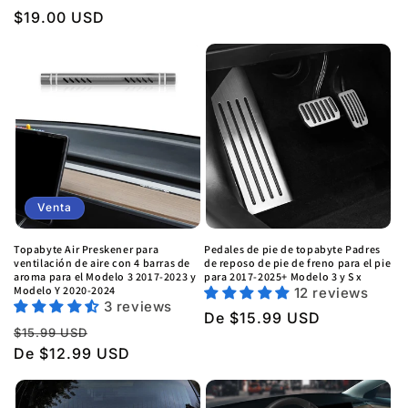
regular
Precio
$19.00 USD
regular
Venta
Topabyte Air Preskener para
Pedales de pie de topabyte Padres
ventilación de aire con 4 barras de
de reposo de pie de freno para el pie
aroma para el Modelo 3 2017-2023 y
para 2017-2025+ Modelo 3 y S x
Modelo Y 2020-2024
12 reviews
3 reviews
Precio
De $15.99 USD
Precio
Precio
$15.99 USD
regular
regular
De $12.99 USD
de
venta