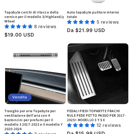
Topabyte cerchi di ritocco della
Auto topabyte pulitore interno
vernice per il modello 3/Highland/y
totale
Wheel
5 reviews
8 reviews
Prezzo
Da $21.99 USD
Prezzo
$19.00 USD
regolare
regolare
Vendita
Trasiglio per aria Topabyte per
PEDALI PIEDI TOPABYTE FRACHI
ventilazione dell'aria con 4
RULE PEDE PETTO PASSO PER 2017-
bastoncini per profumi per il
2025+ MODELLO 3 Y S X
modello 3 2017-2023 e il modello Y
12 reviews
2020-2024
Prezzo
Da $15.99 USD