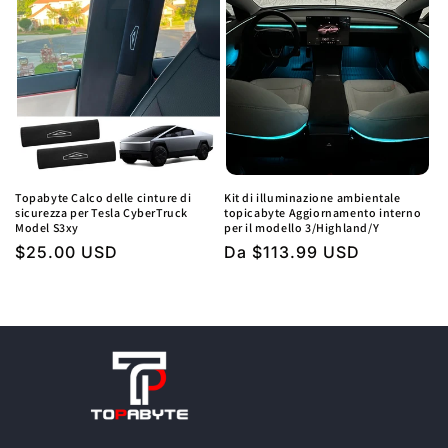
Topabyte Calco delle cinture di
Kit di illuminazione ambientale
sicurezza per Tesla CyberTruck
topicabyte Aggiornamento interno
Model S3xy
per il modello 3/Highland/Y
Prezzo
$25.00 USD
Prezzo
Da $113.99 USD
regolare
regolare