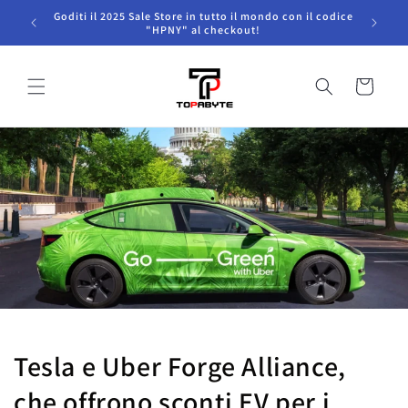
Salta al
Goditi il ​​2025 Sale Store in tutto il mondo con il codice
contenuto
"HPNY" al checkout!
Carrello
Tesla e Uber Forge Alliance,
che offrono sconti EV per i