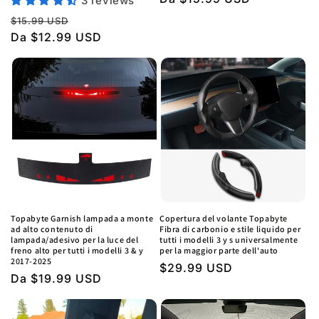
3 reviews
regolare
Prezzo
Prezzo
$15.99 USD
regolare
Da $12.99 USD
di
vendita
Topabyte Garnish lampada a monte
Copertura del volante Topabyte
ad alto contenuto di
Fibra di carbonio e stile liquido per
lampada/adesivo per la luce del
tutti i modelli 3 y s universalmente
freno alto per tutti i modelli 3 & y
per la maggior parte dell'auto
2017-2025
Prezzo
$29.99 USD
Prezzo
Da $19.99 USD
regolare
regolare