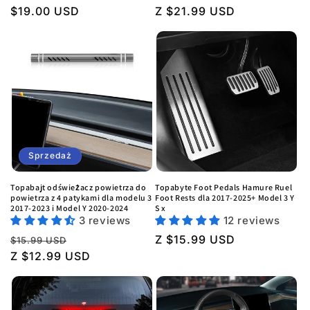
Regularna
$19.00 USD
Regularna
Z $21.99 USD
cena
cena
Sprzedaż
Topabajt odświeżacz powietrza do
Topabyte Foot Pedals Hamure Ruel
powietrza z 4 patykami dla modelu 3
Foot Rests dla 2017-2025+ Model 3 Y
2017-2023 i Model Y 2020-2024
S x
3 reviews
12 reviews
Regularna
Cena
Regularna
Z $15.99 USD
$15.99 USD
cena
Z $12.99 USD
sprzedaży
cena