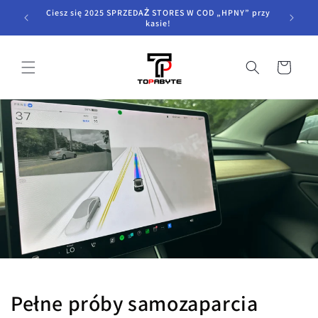
Przejdź
Ciesz się 2025 SPRZEDAŻ STORES W COD „HPNY” przy
do
kasie!
treści
Wózek
Pełne próby samozaparcia