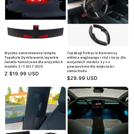
Wysoko zamontowana lampka
Topabajt Pokrycie kierownicy
Topabyte Dymilowanie/wysokie
włókna węglowego i styl cieczy dla
światło hamulcowe dla wszystkich
wszystkich modelu 3 y x x
modelu 3 i Y 2017-2025
powszechnie dla większości
samochodu
Regularna
Z $19.99 USD
Regularna
$29.99 USD
cena
cena