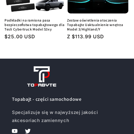
Podkładki na ramiona pasa
Zestaw oświetlenia otoczenia
bezpieczeństwa topabajtowego dla
Topabajte Uaktualnienie wnętrza
Tesli Cybertruck Model S3xy
Model 3/Highland/Y
Regularna
$25.00 USD
Regularna
Z $113.99 USD
cena
cena
Topabajt - części samochodowe
Specjalizuje się w najwyższej jakości
akcesoriach zamiennych