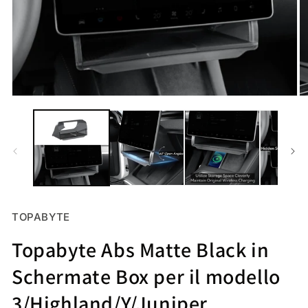
Media
M
aperti
ap
1
2
in
in
modale
m
TOPABYTE
Topabyte Abs Matte Black in
Schermate Box per il modello
3/Highland/Y/Juniper