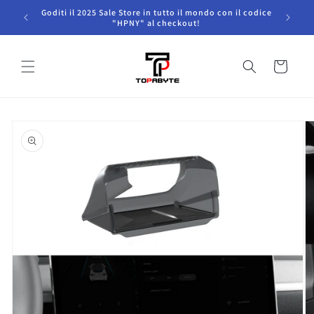
Salta al
Goditi il ​​2025 Sale Store in tutto il mondo con il codice
contenuto
"HPNY" al checkout!
Carrello
Salta le
informazioni
sul prodotto