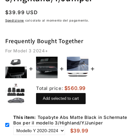
Prezzo
$39.99 USD
regolare
Spedizione
calcolato al momento del pagamento.
Frequently Bought Together
For Model 3 2024+
$560.99
Total price:
Add selected to cart
This item:
Topabyte Abs Matte Black in Schermate
Box per il modello 3/Highland/Y/Juniper
$39.99