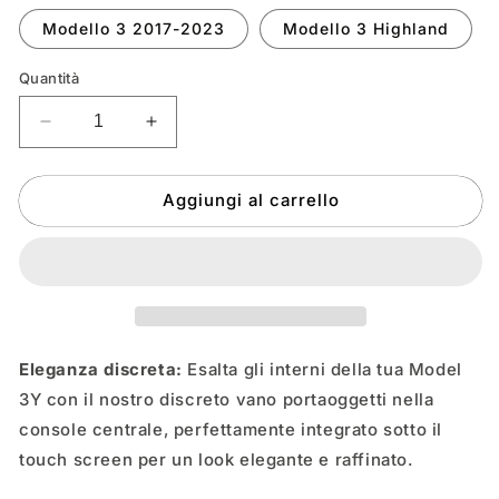
Modello 3 2017-2023
Modello 3 Highland
Quantità
Diminuire
Aumenta
la
la
quantità
quantità
Aggiungi al carrello
per
per
Topabyte
Topabyte
Abs
Abs
Matte
Matte
Black
Black
in
in
Schermate
Schermate
Box
Box
Eleganza discreta:
Esalta gli interni della tua Model
per
per
3Y con il nostro discreto vano portaoggetti nella
il
il
console centrale, perfettamente integrato sotto il
modello
modello
3/Highland/Y/Juniper
3/Highland/Y/Juniper
touch screen per un look elegante e raffinato.